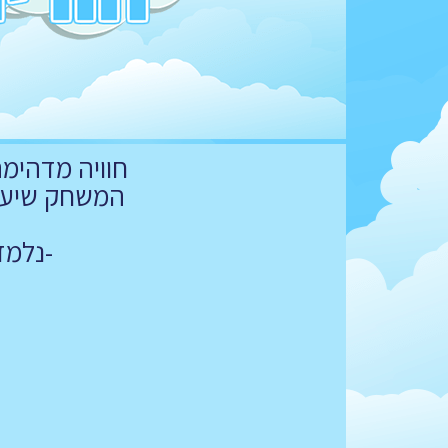
חוויה מדהימה
המשחק שיעש
-נלמד