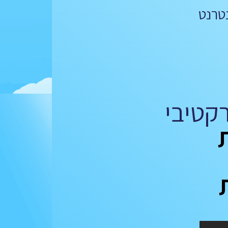
טרנט
קטיבי