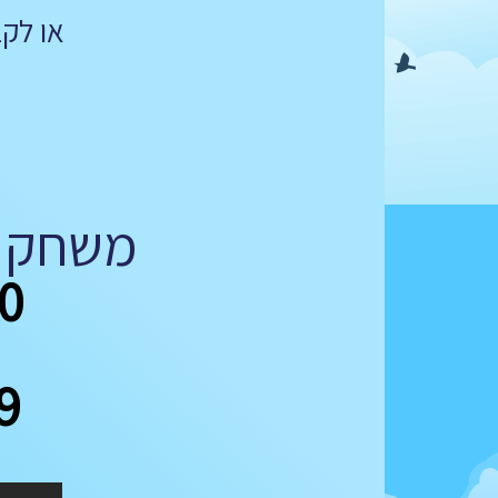
או לק
משחק א
350 ש"
49 ש"ח ל